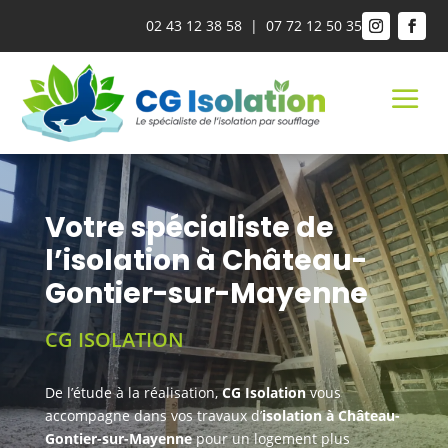
02 43 12 38 58
|
07 72 12 50 35
a
Votre spécialiste de
l’isolation à Château-
Gontier-sur-Mayenne
CG ISOLATION
De l’étude à la réalisation,
CG Isolation
vous
accompagne dans vos travaux d’
isolation à Château-
Gontier-sur-Mayenne
pour un logement plus