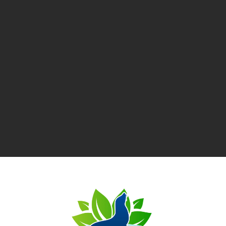
CG Isolation, artisan local à Château-Gontier-sur-
Mayenne
, vous guide à chaque étape de vos travaux
pour garantir un confort durable et des économies
d’énergie.
Demandez votre
devis gratuit
et bénéficiez de
conseils sur-mesure
.
Contactez-nous dès maintenant